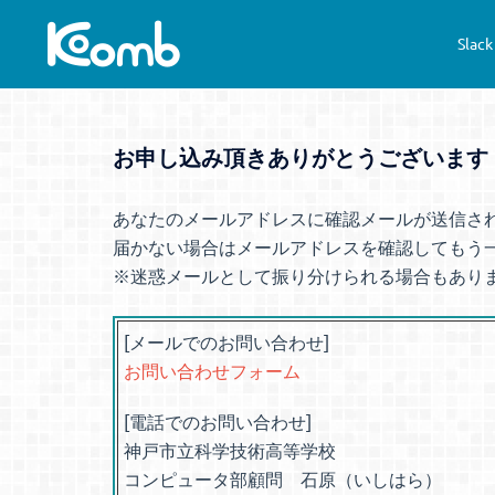
コ
ン
Slack
テ
ン
ツ
お申し込み頂きありがとうございます
へ
ス
キ
あなたのメールアドレスに確認メールが送信さ
ッ
届かない場合はメールアドレスを確認してもう
プ
※迷惑メールとして振り分けられる場合もあり
[メールでのお問い合わせ]
お問い合わせフォーム
[電話でのお問い合わせ]
神戸市立科学技術高等学校
コンピュータ部顧問 石原（いしはら）