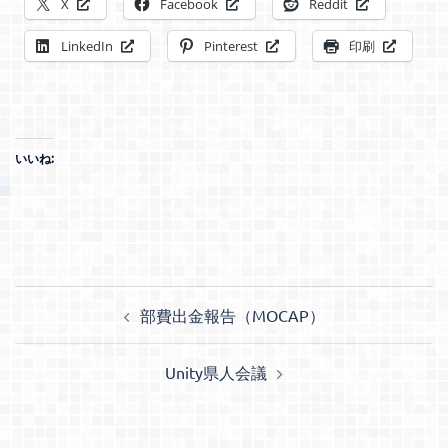
X
Facebook
Reddit
LinkedIn
Pinterest
印刷
いいね:
投
部費出金報告（MOCAP）
稿
ナ
Unity県人会議
ビ
ゲ
ー