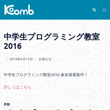
コ
ン
検
ト
索
テ
グ
ン
ル
ツ
メ
中学生プログラミング教室
へ
ニ
ス
ュ
2016
キ
ー
ッ
2016年6月14日
お知らせ
プ
中学生プログラミング教室2016 参加者募集中！
詳しくはこちら
共有: