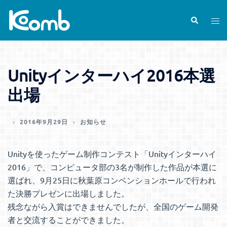
コ
ン
検
ト
索
テ
グ
ン
ル
ツ
メ
Unityインターハイ2016本選
へ
ニ
ス
ュ
出場
キ
ー
ッ
2016年9月29日
お知らせ
プ
Unityを使ったゲーム制作コンテスト「Unityインターハイ
2016」で、コンピュータ部の3名が制作した作品が本選に
選ばれ、9月25日に秋葉原コンベンションホールで行われ
た決勝プレゼンに出場しました。
残念ながら入賞はできませんでしたが、全国のゲーム開発
者と交流することができました。