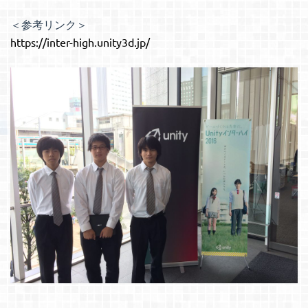
＜参考リンク＞
https://inter-high.unity3d.jp/