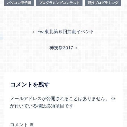
パソコン甲子園
プログラミングコンテスト
競技プログラミング
投
Fw:東北第６回共創イベント
稿
ナ
神技祭2017
ビ
ゲ
ー
シ
ョ
コメントを残す
ン
メールアドレスが公開されることはありません。
※
が付いている欄は必須項目です
コメント
※