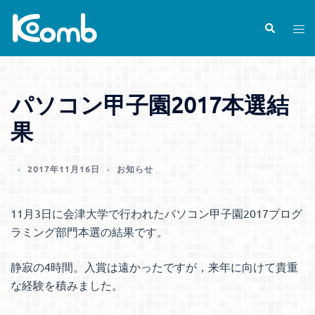
コ
ン
検
ト
索
テ
グ
ン
ル
ツ
メ
パソコン甲子園2017本選結
へ
ニ
ス
ュ
果
キ
ー
ッ
2017年11月16日
お知らせ
プ
11月3日に会津大学で行われたパソコン甲子園2017プログ
ラミング部門本選の結果です。
静寂の4時間。入賞は遠かったですが，来年に向けて貴重
な経験を積みました。