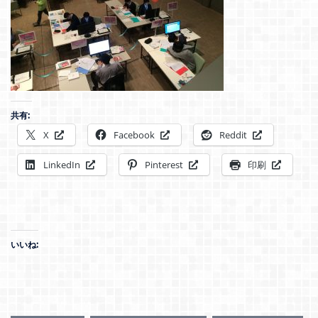
共有:
X
Facebook
Reddit
LinkedIn
Pinterest
印刷
いいね: