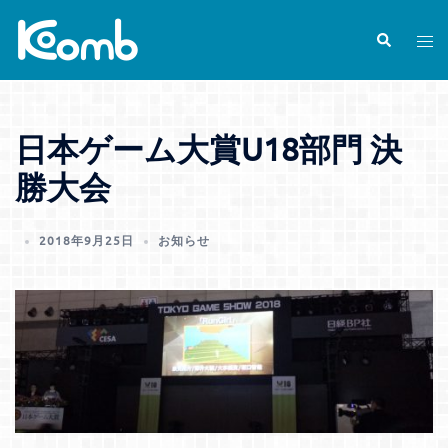
コ
ン
検
ト
索
テ
グ
ン
ル
ツ
メ
日本ゲーム大賞U18部門 決
へ
ニ
ス
ュ
勝大会
キ
ー
ッ
2018年9月25日
お知らせ
プ