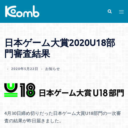
コ
ン
検
ト
索
テ
グ
ン
ル
ツ
メ
日本ゲーム大賞2020U18部
へ
ニ
ス
ュ
門審査結果
キ
ー
ッ
2020年5月22日
お知らせ
プ
4月30日締め切りだった日本ゲーム大賞U18部門の一次審
査の結果が昨日届きました。